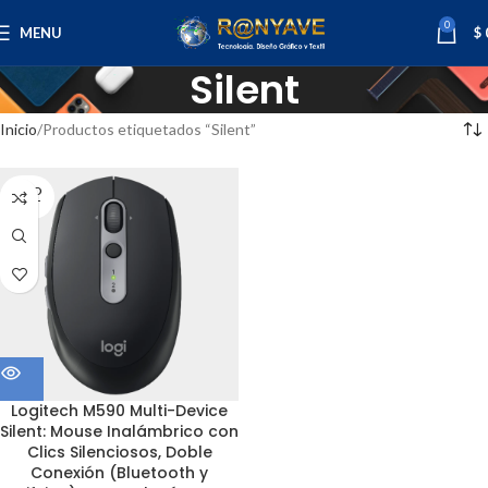
0
MENU
$
Silent
Inicio
Productos etiquetados “Silent”
SOLD
OUT
Logitech M590 Multi-Device
Silent: Mouse Inalámbrico con
Clics Silenciosos, Doble
Conexión (Bluetooth y