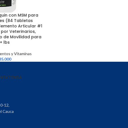
uin con MSM para
es (84 Tabletas
lemento Articular #1
or Veterinarios,
 de Movilidad para
+ lbs
entos y Vitaminas
85.000
ENTA
TIENDA
30-12,
el Cauca