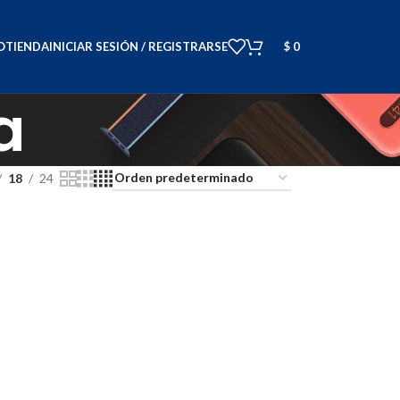
O
TIENDA
INICIAR SESIÓN / REGISTRARSE
$
0
a
18
24