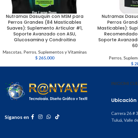
Nutramax Dasuquin con MSM para
Nutramax Dasuq
AÑADIR AL CARRITO
LEER MÁS
Perros Grandes (84 Masticables
Perros Grand
Suaves): Suplemento Articular #1,
Masticables): Sup
Soporte Avanzado con ASU,
Recomendado p
Glucosamina y Condroitina
Soporte Avanzado
60
Mascotas
,
Perros
,
Suplementos y Vitaminas
$
265.000
Perros
,
Suplem
$
2
INICIO
MI CU
Ubicación
Carrera 26 # 
Síganos en
Tuluá, Valle d