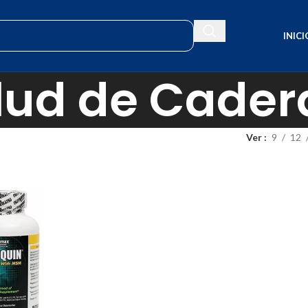
INICI
lud de Cader
Ver
9
12