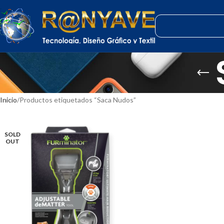
Inicio
Productos etiquetados “Saca Nudos”
SOLD
OUT