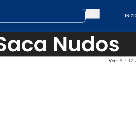
INICI
Saca Nudos
Ver
9
12