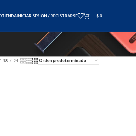
O
TIENDA
INICIAR SESIÓN / REGISTRARSE
$
0
18
24