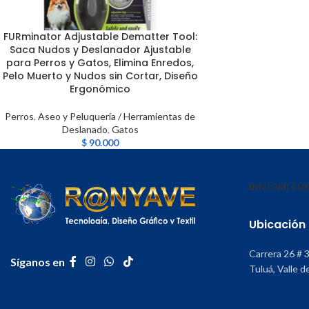
FURminator Adjustable Dematter Tool:
LEER MÁS
Saca Nudos y Deslanador Ajustable
para Perros y Gatos, Elimina Enredos,
Pelo Muerto y Nudos sin Cortar, Diseño
Ergonómico
Perros
,
Aseo y Peluquería / Herramientas de
Deslanado
,
Gatos
$
90.000
INICIO
MI CU
Ubicación
Carrera 26 # 
Síganos en
Tuluá, Valle d