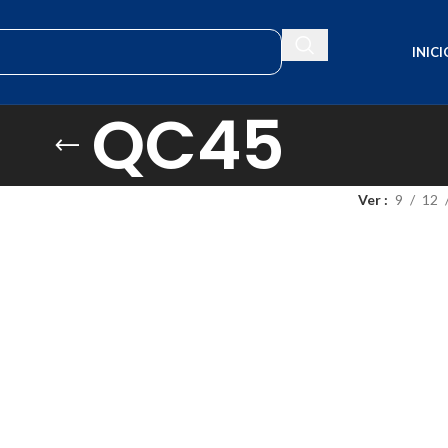
INICI
QC45
Ver
9
12