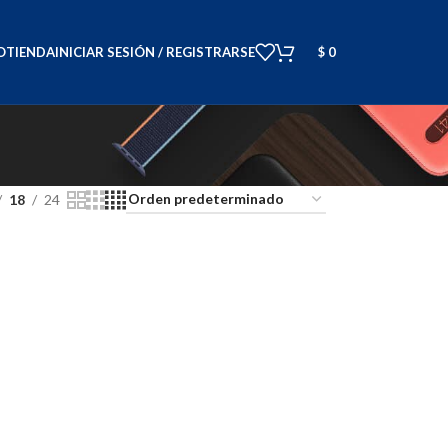
O
TIENDA
INICIAR SESIÓN / REGISTRARSE
$
0
18
24