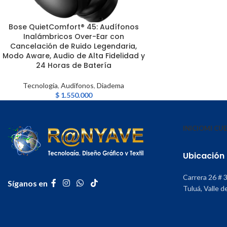
Bose QuietComfort® 45: Audífonos
LEER MÁS
Inalámbricos Over-Ear con
Cancelación de Ruido Legendaria,
Modo Aware, Audio de Alta Fidelidad y
24 Horas de Batería
Tecnología
,
Audifonos
,
Diadema
$
1.550.000
INICIO
MI CU
Ubicación
Carrera 26 # 
Síganos en
Tuluá, Valle d