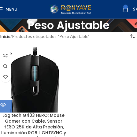
0
MENU
$
Peso Ajustable
Inicio
Productos etiquetados “Peso Ajustable”
SOLD
OUT
Logitech G403 HERO: Mouse
Gamer con Cable, Sensor
HERO 25K de Alta Precisión,
Iluminación RGB LIGHTSYNC y