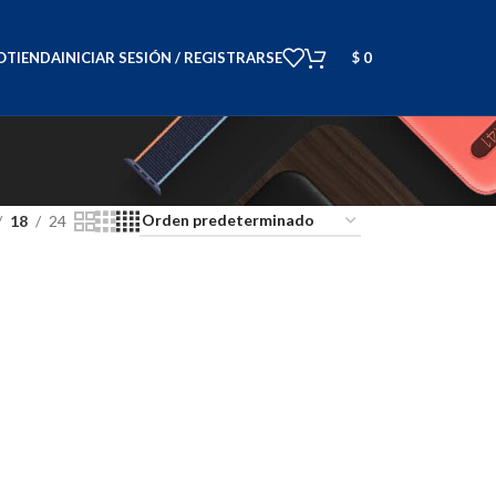
O
TIENDA
INICIAR SESIÓN / REGISTRARSE
$
0
18
24