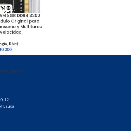
RAM 8GB DDR4 3200
ulo Original para
Consumo y Multitarea
 Velocidad
ogía
,
RAM
40.000
ENTA
TIENDA
30-12,
el Cauca