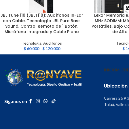
JBL Tune 110 (JBLT110): Audífonos In-Ear
Lexar Memoria 
SELECCIONAR OPCIONES
LEER MÁS
con Cable, Tecnología JBL Pure Bass
MHz SODIMM: Mód
Sound, Control Remoto de 1 Botón,
Portátiles, Bajo 
Micrófono Integrado y Cable Plano
de Alta
Tecnología
,
Audifonos
Tecnol
$
60.000
-
$
120.000
$
1
INICIO
MI CU
Ubicación
Carrera 26 # 
Síganos en
Tuluá, Valle d