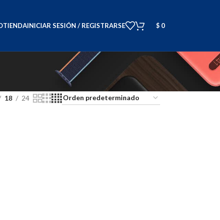
O
TIENDA
INICIAR SESIÓN / REGISTRARSE
$
0
18
24