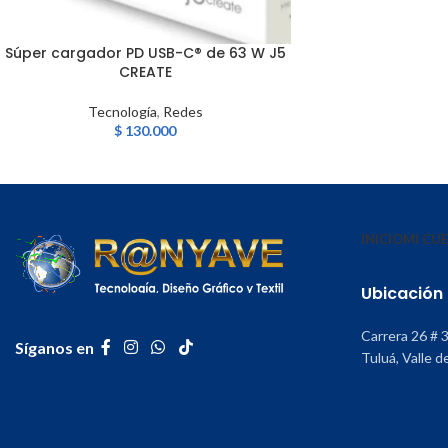
Súper cargador PD USB-C® de 63 W J5
AÑADIR AL CARRITO
CREATE
Tecnología
,
Redes
$
130.000
INICIO
MI CU
Ubicación
Carrera 26 # 
Síganos en
Tuluá, Valle d