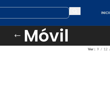
INICI
Móvil
Ver
9
12