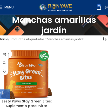
0
MENU
$
Manchas amarillas
jardín
Inicio
Productos etiquetados “Manchas amarillas jardín”
SOLD
OUT
Zesty Paws Stay Green Bites:
Suplemento para Evitar