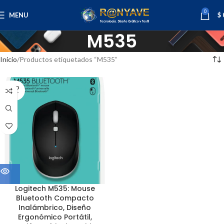
0
MENU
$
M535
Inicio
Productos etiquetados “M535”
SOLD
OUT
Logitech M535: Mouse
Bluetooth Compacto
Inalámbrico, Diseño
Ergonómico Portátil,