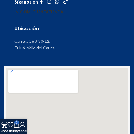
Síganos en
INICIO
MI CUENTA
TIENDA
Ubicación
Carrera 26 # 30-12,
Tuluá, Valle del Cauca
0
Shop
Wishlist
Cart
My account