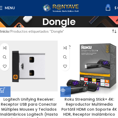
0
MENU
$
Dongle
Inicio
Productos etiquetados “Dongle”
SOLD
OUT
Logitech Unifying Receiver:
Roku Streaming Stick+ 4K:
Receptor USB para Conectar
Reproductor Multimedia
Múltiples Mouses y Teclados
Portátil HDMI con Soporte 4K
Inalámbricos Logitech (Hasta
HDR, Receptor Inalámbrico