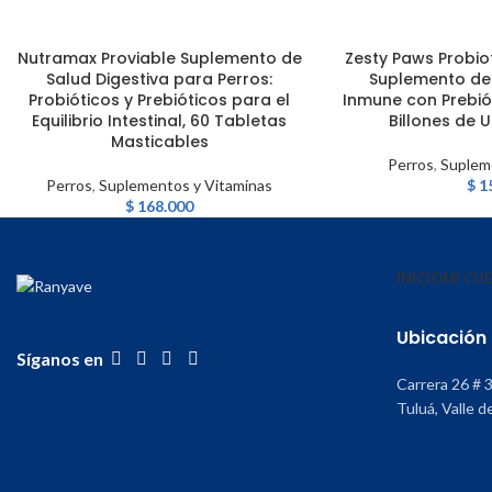
Nutramax Proviable Suplemento de
Zesty Paws Probiot
AÑADIR AL CARRITO
AÑADIR AL CARRITO
Salud Digestiva para Perros:
Suplemento de 
Probióticos y Prebióticos para el
Inmune con Prebiót
Equilibrio Intestinal, 60 Tabletas
Billones de 
Masticables
Perros
,
Suplem
Perros
,
Suplementos y Vitaminas
$
1
$
168.000
INICIO
MI CU
Ubicación
Síganos en
Carrera 26 # 
Tuluá, Valle d