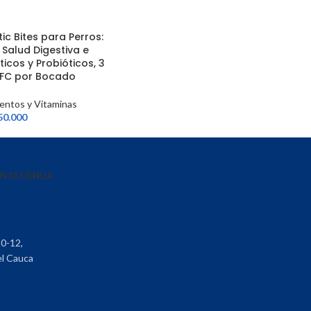
ic Bites para Perros:
Salud Digestiva e
icos y Probióticos, 3
UFC por Bocado
entos y Vitaminas
50.000
ENTA
TIENDA
30-12,
el Cauca