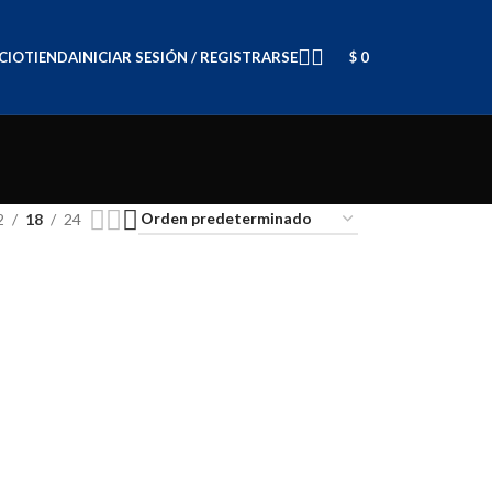
ICIO
TIENDA
INICIAR SESIÓN / REGISTRARSE
$
0
2
18
24