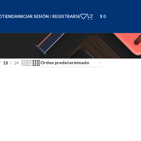
O
TIENDA
INICIAR SESIÓN / REGISTRARSE
$
0
18
24