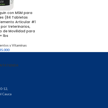
uin con MSM para
es (84 Tabletas
lemento Articular #1
or Veterinarios,
 de Movilidad para
+ lbs
entos y Vitaminas
85.000
ENTA
TIENDA
30-12,
el Cauca