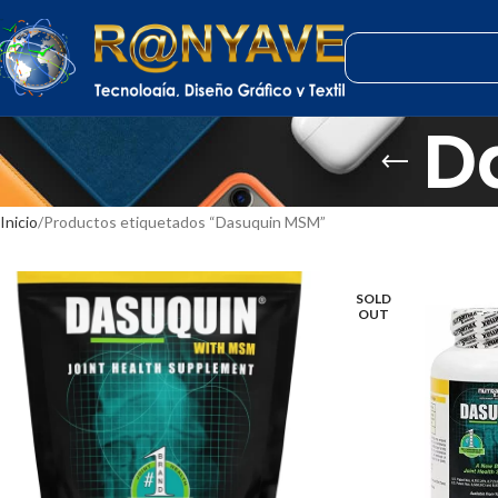
D
Inicio
Productos etiquetados “Dasuquin MSM”
SOLD
OUT