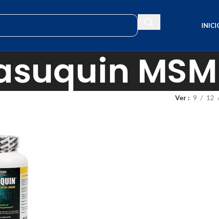
INICI
asuquin MSM
Ver
9
12