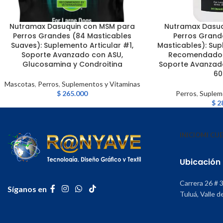
Nutramax Dasuquin con MSM para
Nutramax Dasuq
AÑADIR AL CARRITO
LEER MÁS
Perros Grandes (84 Masticables
Perros Grand
Suaves): Suplemento Articular #1,
Masticables): Sup
Soporte Avanzado con ASU,
Recomendado p
Glucosamina y Condroitina
Soporte Avanzado
60
Mascotas
,
Perros
,
Suplementos y Vitaminas
$
265.000
Perros
,
Suplem
$
2
INICIO
MI CU
Ubicación
Carrera 26 # 
Síganos en
Tuluá, Valle d