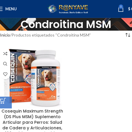
0
MENU
$
Condroitina MSM
Inicio
Productos etiquetados “Condroitina MSM”
Cosequin Maximum Strength
(DS Plus MSM) Suplemento
Articular para Perros: Salud
de Cadera y Articulaciones,