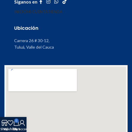
Síganos en
INICIO
MI CUENTA
TIENDA
Ubicación
Carrera 26 # 30-12,
Tuluá, Valle del Cauca
0
Shop
Wishlist
Cart
My account