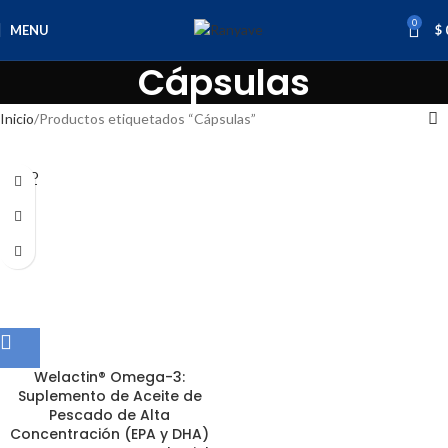
0
MENU
$
Cápsulas
Inicio
Productos etiquetados “Cápsulas”
SOLD
OUT
Welactin® Omega-3:
Suplemento de Aceite de
Pescado de Alta
Concentración (EPA y DHA)