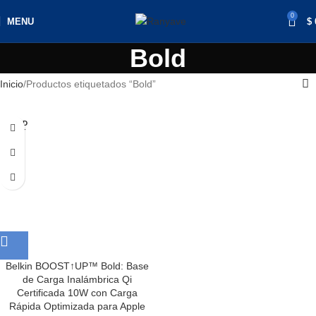
0
MENU
$
Bold
Inicio
Productos etiquetados “Bold”
SOLD
OUT
Belkin BOOST↑UP™ Bold: Base
de Carga Inalámbrica Qi
Certificada 10W con Carga
Rápida Optimizada para Apple