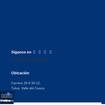
Síganos en
INICIO
MI CUENTA
TIENDA
Ubicación
Carrera 26 # 30-12,
Tuluá, Valle del Cauca
0
Shop
Wishlist
My account
Cart