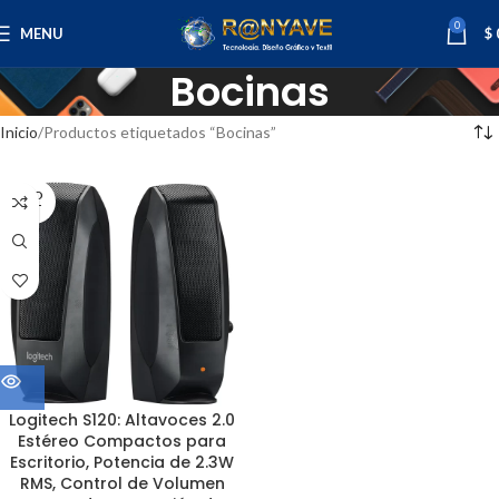
0
MENU
$
Bocinas
Inicio
Productos etiquetados “Bocinas”
SOLD
OUT
Logitech S120: Altavoces 2.0
Estéreo Compactos para
Escritorio, Potencia de 2.3W
RMS, Control de Volumen