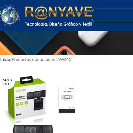
Inicio
Productos etiquetados “AW640”
SOLD
OUT