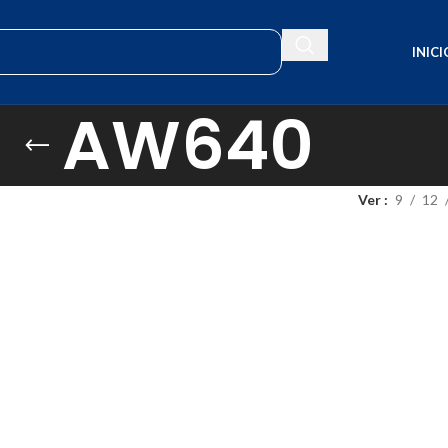
INICI
AW640
Ver
9
12