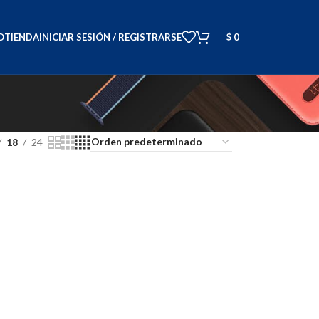
O
TIENDA
INICIAR SESIÓN / REGISTRARSE
$
0
18
24