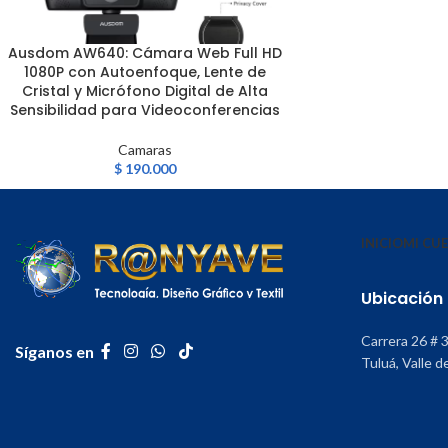
Ausdom AW640: Cámara Web Full HD
LEER MÁS
1080P con Autoenfoque, Lente de
Cristal y Micrófono Digital de Alta
Sensibilidad para Videoconferencias
Camaras
$
190.000
INICIO
MI CU
Ubicación
Carrera 26 # 
Síganos en
Tuluá, Valle d