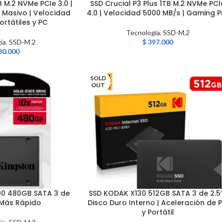
B M.2 NVMe PCIe 3.0 |
SSD Crucial P3 Plus 1TB M.2 NVMe PCI
LEER MÁS
Masivo | Velocidad
4.0 | Velocidad 5000 MB/s | Gaming P
ortátiles y PC
Tecnología
,
SSD-M.2
ía
,
SSD-M.2
$
397.000
30.000
SOLD
OUT
00 480GB SATA 3 de
SSD KODAK X130 512GB SATA 3 de 2.5″
LEER MÁS
X Más Rápido
Disco Duro Interno | Aceleración de 
y Portátil