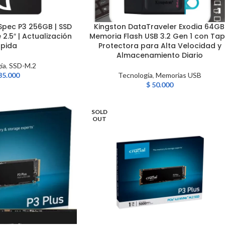
gSpec P3 256GB | SSD
Kingston DataTraveler Exodia 64GB
LEER MÁS
 2.5″ | Actualización
Memoria Flash USB 3.2 Gen 1 con Ta
pida
Protectora para Alta Velocidad y
Almacenamiento Diario
ía
,
SSD-M.2
35.000
Tecnología
,
Memorias USB
$
50.000
SOLD
OUT