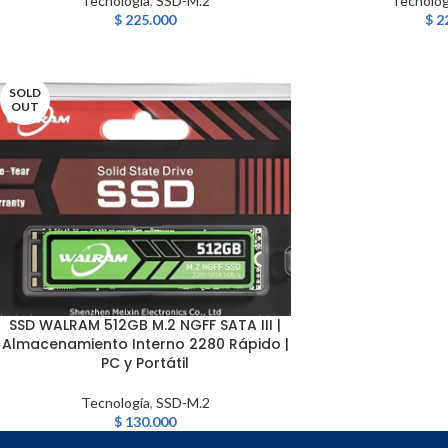
Tecnología
,
SSD-M.2
Tecnolog
$
225.000
$
2
SOLD
OUT
SSD WALRAM 512GB M.2 NGFF SATA III |
LEER MÁS
Almacenamiento Interno 2280 Rápido |
PC y Portátil
Tecnología
,
SSD-M.2
$
130.000