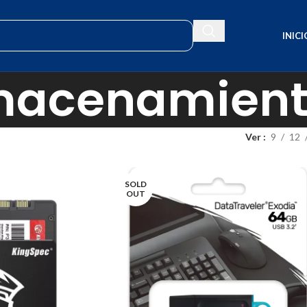
INICI
macenamien
Ver
9
12
SOLD
OUT