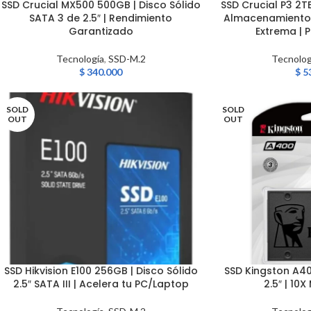
SSD Crucial MX500 500GB | Disco Sólido
SSD Crucial P3 2T
AÑADIR AL CARRITO
LEER MÁS
SATA 3 de 2.5″ | Rendimiento
Almacenamiento 
Garantizado
Extrema | P
Tecnología
,
SSD-M.2
Tecnolog
$
340.000
$
5
SOLD
SOLD
OUT
OUT
SSD Hikvision E100 256GB | Disco Sólido
SSD Kingston A4
LEER MÁS
LEER MÁS
2.5″ SATA III | Acelera tu PC/Laptop
2.5″ | 10