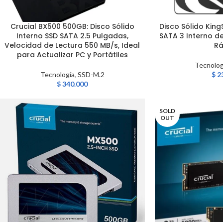
Crucial BX500 500GB: Disco Sólido
Disco Sólido Kin
AÑADIR AL CARRITO
AÑADIR AL CARRITO
Interno SSD SATA 2.5 Pulgadas,
SATA 3 Interno de
Velocidad de Lectura 550 MB/s, Ideal
Rá
para Actualizar PC y Portátiles
Tecnolog
Tecnología
,
SSD-M.2
$
2
$
340.000
SOLD
OUT