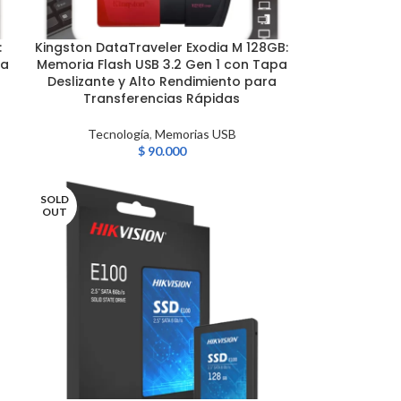
:
Kingston DataTraveler Exodia M 128GB:
AÑADIR AL CARRITO
pa
Memoria Flash USB 3.2 Gen 1 con Tapa
Deslizante y Alto Rendimiento para
Transferencias Rápidas
Tecnología
,
Memorias USB
$
90.000
SOLD
OUT