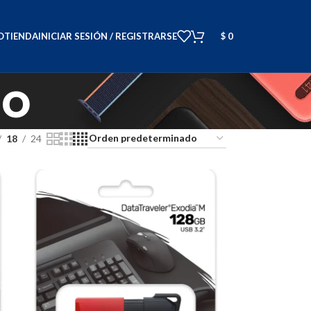
O
TIENDA
INICIAR SESIÓN / REGISTRARSE
$
0
to
18
24