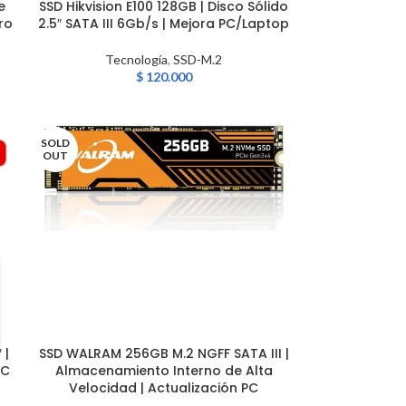
e
SSD Hikvision E100 128GB | Disco Sólido
LEER MÁS
ro
2.5″ SATA III 6Gb/s | Mejora PC/Laptop
Tecnología
,
SSD-M.2
$
120.000
SOLD
OUT
 |
SSD WALRAM 256GB M.2 NGFF SATA III |
LEER MÁS
PC
Almacenamiento Interno de Alta
Velocidad | Actualización PC