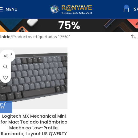
0
MENU
$
75%
Inicio
Productos etiquetados “75%”
SOLD
OUT
Logitech MX Mechanical Mini
for Mac: Teclado Inalámbrico
Mecánico Low-Profile,
Iluminado, Layout US QWERTY