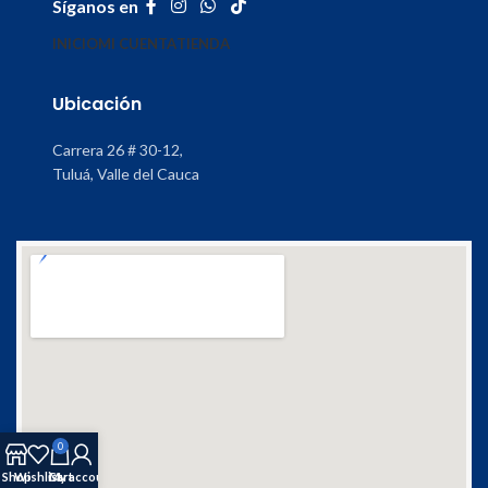
Síganos en
INICIO
MI CUENTA
TIENDA
Ubicación
Carrera 26 # 30-12,
Tuluá, Valle del Cauca
0
Shop
Wishlist
Cart
My account