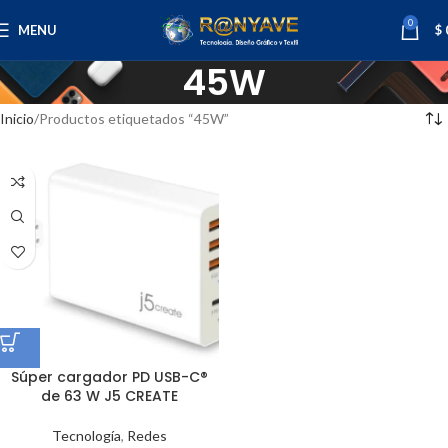
0
MENU
$
45W
Inicio
Productos etiquetados “45W”
Súper cargador PD USB-C®
de 63 W J5 CREATE
Tecnología
,
Redes