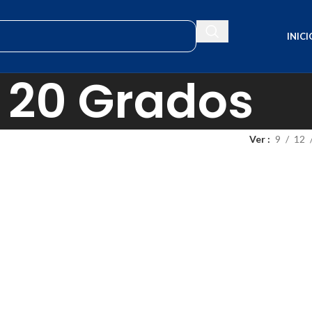
INICI
20 Grados
Ver
9
12