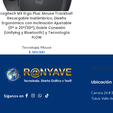
Logitech MX Ergo Plus: Mouse Trackball
LEER MÁS
Recargable Inalámbrico, Diseño
Ergonómico con Inclinación Ajustable
(0° a 20°/30°), Doble Conexión
(Unifying y Bluetooth) y Tecnología
FLOW
Tecnología
,
Mouse
$
380.000
INICIO
MI CU
Ubicación
Carrera 26 # 
Síganos en
Tuluá, Valle d