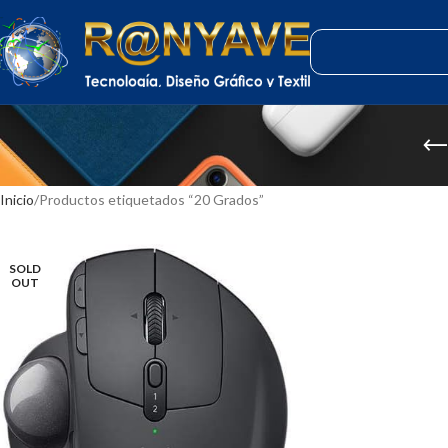
Inicio
Productos etiquetados “20 Grados”
SOLD
OUT