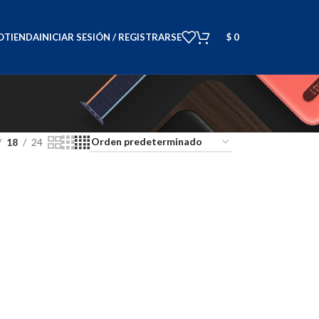
O
TIENDA
INICIAR SESIÓN / REGISTRARSE
$
0
18
24