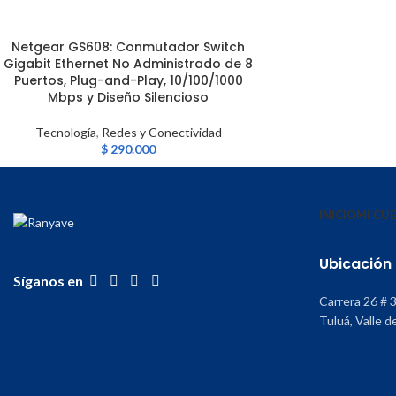
Netgear GS608: Conmutador Switch
LEER MÁS
Gigabit Ethernet No Administrado de 8
Puertos, Plug-and-Play, 10/100/1000
Mbps y Diseño Silencioso
Tecnología
,
Redes y Conectividad
$
290.000
INICIO
MI CU
Ubicación
Síganos en
Carrera 26 # 
Tuluá, Valle d