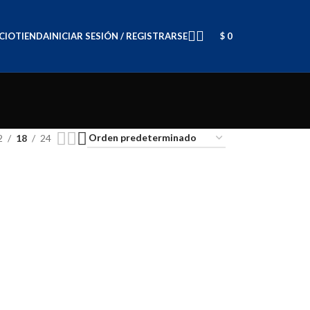
ICIO
TIENDA
INICIAR SESIÓN / REGISTRARSE
$
0
2
18
24