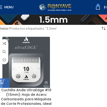
0
MENU
$
1.5mm
Inicio
Productos etiquetados “1.5mm”
Cuchilla Andis UltraEdge #10
(1.5mm): Hoja de Acero
Carbonizado para Máquinas
de Corte Profesionales, Ideal