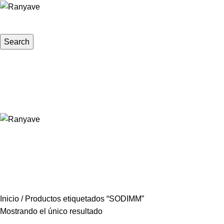
Search
INICIO
TIENDA
Iniciar sesión / Registrarse
Lista de deseos
0
items
$
0
Menu
0
items
$
0
SODIMM
Inicio
Productos etiquetados “SODIMM”
Mostrando el único resultado