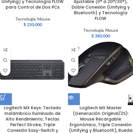
Unifying) y Tecnología FLOW
Ajustable (0° a 20°/30°),
para Control de Dos PCs
Doble Conexión (Unifying y
Bluetooth) y Tecnología
FLOW
Tecnología
,
Mouse
$
220.000
Tecnología
,
Mouse
$
380.000
SOLD
OUT
Logitech MX Keys: Teclado
Logitech MX Master
Inalámbrico Iluminado de
(Generación Original/2S):
Alto Rendimiento, Teclas
Mouse Recargable
Perfect Stroke, Triple
Ergonómico, Triple Conexión
Conexión Easy-Switch y
(Unifying y Bluetooth), Rueda