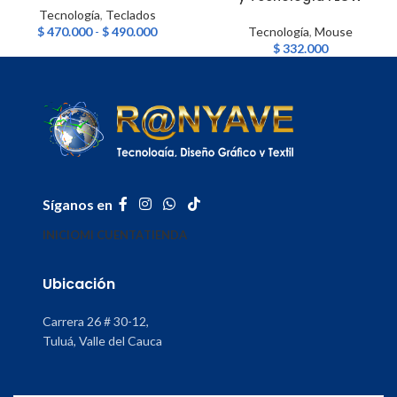
Tecnología
,
Teclados
$
470.000
-
$
490.000
Tecnología
,
Mouse
$
332.000
Síganos en
INICIO
MI CUENTA
TIENDA
Ubicación
Carrera 26 # 30-12,
Tuluá, Valle del Cauca