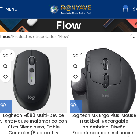
0
MENU
$
Flow
Inicio
Productos etiquetados “Flow”
SOLD
SOLD
OUT
OUT
Logitech M590 Multi-Device
Logitech MX Ergo Plus: Mouse
Silent: Mouse Inalámbrico con
Trackball Recargable
Clics Silenciosos, Doble
Inalámbrico, Diseño
Conexión (Bluetooth y
Ergonómico con Inclinación