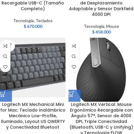
Recargable USB-C (Tamaño
de Desplazamiento
Completo)
Adaptable y Sensor Darkfield
4000 DPI
Tecnología
,
Teclados
$
670.000
Tecnología
,
Mouse
$
458.000
SOLD
OUT
Logitech MX Mechanical Mini
Logitech MX Vertical: Mouse
for Mac: Teclado Inalámbrico
Ergonómico Recargable con
Mecánico Low-Profile,
Ángulo 57°, Sensor de 4000
Iluminado, Layout US QWERTY
DPI, Triple Conectividad
y Conectividad Bluetoot
(Bluetooth, USB-C y Unifying)
y Tecnología FLOW